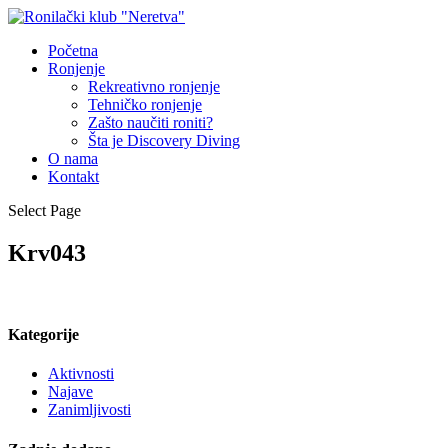
Početna
Ronjenje
Rekreativno ronjenje
Tehničko ronjenje
Zašto naučiti roniti?
Šta je Discovery Diving
O nama
Kontakt
Select Page
Krv043
Kategorije
Aktivnosti
Najave
Zanimljivosti