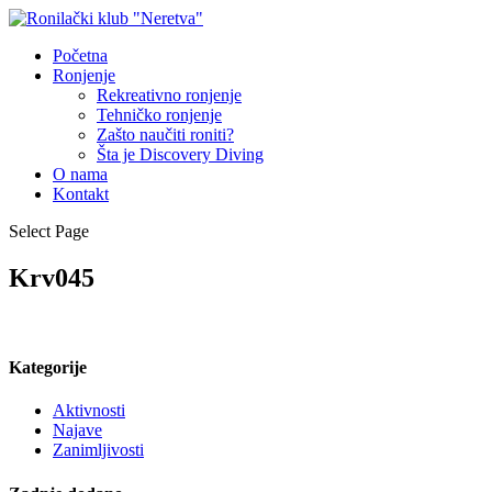
Početna
Ronjenje
Rekreativno ronjenje
Tehničko ronjenje
Zašto naučiti roniti?
Šta je Discovery Diving
O nama
Kontakt
Select Page
Krv045
Kategorije
Aktivnosti
Najave
Zanimljivosti