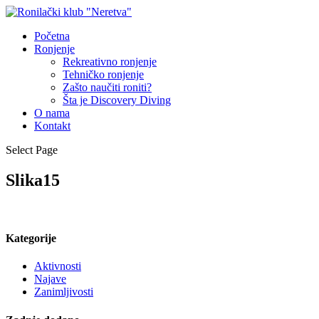
Početna
Ronjenje
Rekreativno ronjenje
Tehničko ronjenje
Zašto naučiti roniti?
Šta je Discovery Diving
O nama
Kontakt
Select Page
Slika15
Kategorije
Aktivnosti
Najave
Zanimljivosti