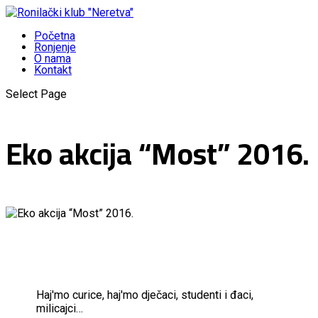
Početna
Ronjenje
O nama
Kontakt
Select Page
Eko akcija “Most” 2016.
Haj'mo curice, haj'mo dječaci, studenti i đaci,
milicajci…