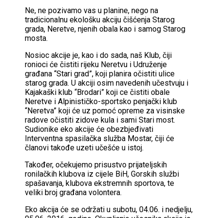
Ne, ne pozivamo vas u planine, nego na
tradicionalnu ekološku akciju čišćenja Starog
grada, Neretve, njenih obala kao i samog Starog
mosta.
Nosioc akcije je, kao i do sada, naš Klub, čiji
ronioci će čistiti rijeku Neretvu i Udruženje
građana “Stari grad”, koji planira očistiti ulice
starog grada. U akciji osim navedenih učestvuju i
Kajakaški klub “Brodari” koji ce čistiti obale
Neretve i Alpinističko-sportsko penjački klub
“Neretva” koji će uz pomoć opreme za visinske
radove očistiti zidove kula i sami Stari most.
Sudionike eko akcije će obezbjeđivati
Interventna spasilačka služba Mostar, čiji će
članovi takođe uzeti učešće u istoj.
Također, očekujemo prisustvo prijateljskih
ronilačkih klubova iz cijele BiH, Gorskih službi
spašavanja, klubova ekstremnih sportova, te
veliki broj građana volontera.
Eko akcija će se održati u subotu, 04.06. i nedjelju,