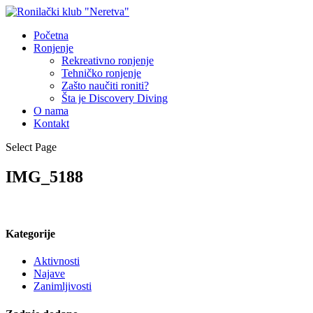
Početna
Ronjenje
Rekreativno ronjenje
Tehničko ronjenje
Zašto naučiti roniti?
Šta je Discovery Diving
O nama
Kontakt
Select Page
IMG_5188
Kategorije
Aktivnosti
Najave
Zanimljivosti