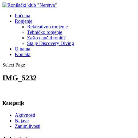
Početna
Ronjenje
Rekreativno ronjenje
Tehničko ronjenje
Zašto naučiti roniti?
Šta je Discovery Diving
O nama
Kontakt
Select Page
IMG_5232
Kategorije
Aktivnosti
Najave
Zanimljivosti