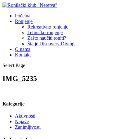
Početna
Ronjenje
Rekreativno ronjenje
Tehničko ronjenje
Zašto naučiti roniti?
Šta je Discovery Diving
O nama
Kontakt
Select Page
IMG_5235
Kategorije
Aktivnosti
Najave
Zanimljivosti