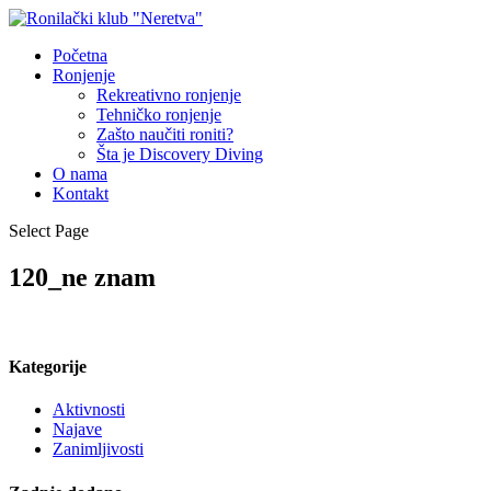
Početna
Ronjenje
Rekreativno ronjenje
Tehničko ronjenje
Zašto naučiti roniti?
Šta je Discovery Diving
O nama
Kontakt
Select Page
120_ne znam
Kategorije
Aktivnosti
Najave
Zanimljivosti