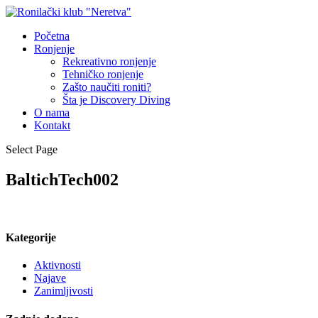
Početna
Ronjenje
Rekreativno ronjenje
Tehničko ronjenje
Zašto naučiti roniti?
Šta je Discovery Diving
O nama
Kontakt
Select Page
BaltichTech002
Kategorije
Aktivnosti
Najave
Zanimljivosti