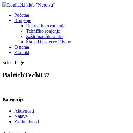
Početna
Ronjenje
Rekreativno ronjenje
Tehničko ronjenje
Zašto naučiti roniti?
Šta je Discovery Diving
O nama
Kontakt
Select Page
BaltichTech037
Kategorije
Aktivnosti
Najave
Zanimljivosti