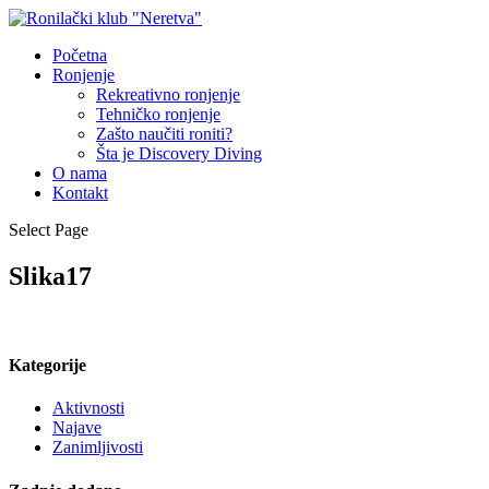
Početna
Ronjenje
Rekreativno ronjenje
Tehničko ronjenje
Zašto naučiti roniti?
Šta je Discovery Diving
O nama
Kontakt
Select Page
Slika17
Kategorije
Aktivnosti
Najave
Zanimljivosti