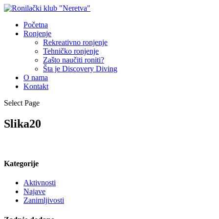
Početna
Ronjenje
Rekreativno ronjenje
Tehničko ronjenje
Zašto naučiti roniti?
Šta je Discovery Diving
O nama
Kontakt
Select Page
Slika20
Kategorije
Aktivnosti
Najave
Zanimljivosti